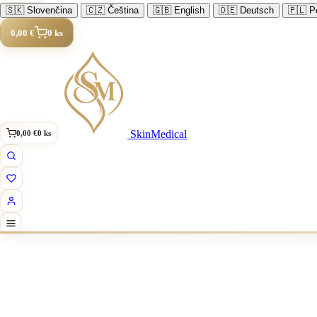
🇸🇰
Slovenčina
🇨🇿
Čeština
🇬🇧
English
🇩🇪
Deutsch
🇵🇱
Po
0,00 €
0 ks
SkinMedical
0,00 €
0 ks