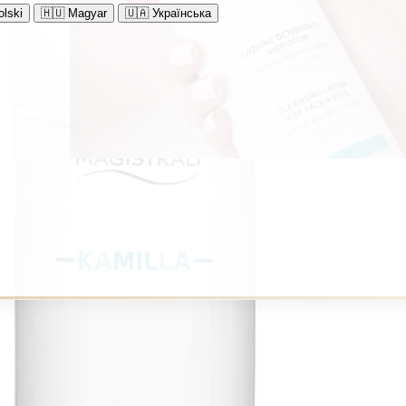
lski
🇭🇺
Magyar
🇺🇦
Українська