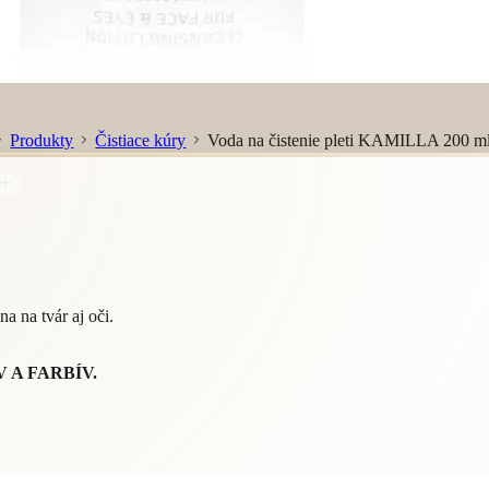
Produkty
Čistiace kúry
Voda na čistenie pleti KAMILLA 200 m
a na tvár aj oči.
 A FARBÍV.