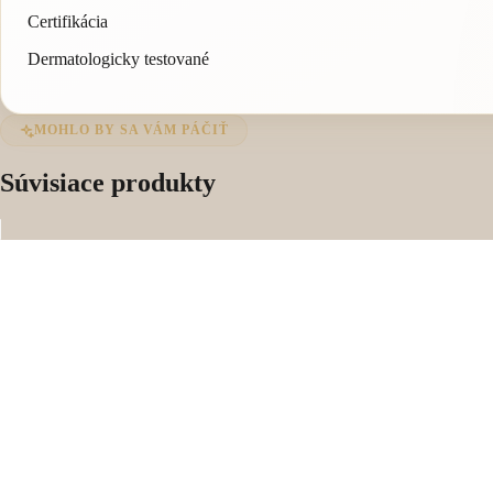
Certifikácia
Dermatologicky testované
MOHLO BY SA VÁM PÁČIŤ
Súvisiace produkty