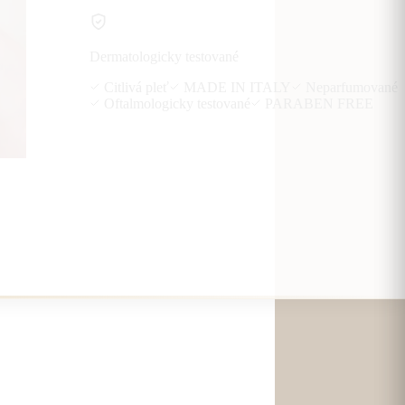
Dermatologicky testované
Citlivá pleť
MADE IN ITALY
Neparfumované
Oftalmologicky testované
PARABEN FREE