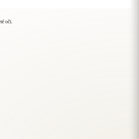
té oči.