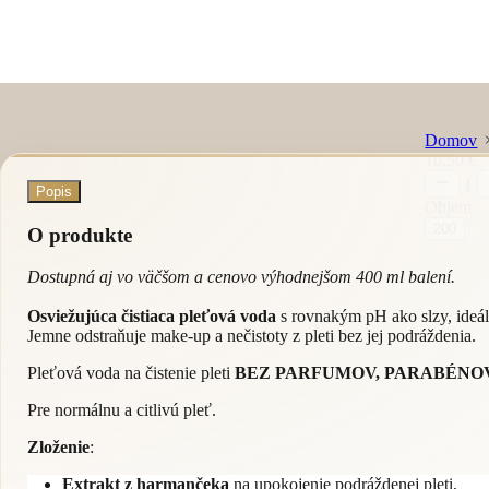
Domov
10,50 €
1
Popis
Objem
200
O produkte
Dostupná aj vo väčšom a cenovo výhodnejšom 400 ml balení.
Osviežujúca čistiaca pleťová voda
s rovnakým pH ako slzy, ideáln
Jemne odstraňuje make-up a nečistoty z pleti bez jej podráždenia.
Pleťová voda na čistenie pleti
BEZ PARFUMOV, PARABÉNOV
Pre normálnu a citlivú pleť.
Zloženie
:
Extrakt z harmančeka
na upokojenie podráždenej pleti,