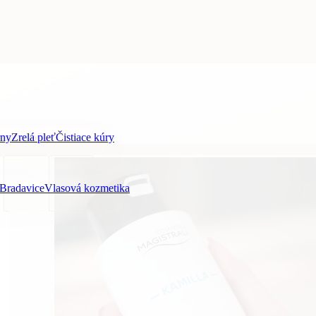
vár aj oči.
rny
Zrelá pleť
Čistiace kúry
Bradavice
Vlasová kozmetika