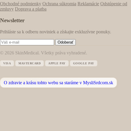
Obchodné podmienky
Ochrana súkromia
Reklamácie
Odstúpenie od
zmluvy
Doprava a platba
Newsletter
Prihláste sa k odberu noviniek a získajte exkluzívne ponuky.
Odoberať
© 2026 SkinMedical. Všetky práva vyhradené.
VISA
MASTERCARD
APPLE PAY
GOOGLE PAY
O zdravie a krásu tohto webu sa staráme v MysliSrdcom.sk