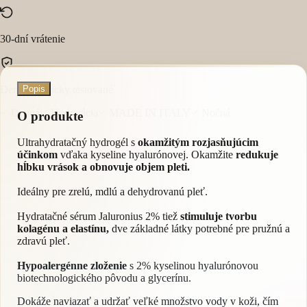
30-dní vrátenie
Dermatologicky testované
Popis
Denná
Hydratácia
MADE IN ITALY
Nočná
O produkte
Ultrahydratačný hydrogél s
okamžitým rozjasňujúcim
účinkom
vďaka kyseline hyalurónovej. Okamžite
redukuje
hĺbku vrások a obnovuje objem pleti.
Ideálny pre zrelú, mdlú a dehydrovanú pleť.
Hydratačné sérum Jaluronius 2% tiež
stimuluje tvorbu
kolagénu a elastínu,
dve základné látky potrebné pre pružnú a
zdravú pleť.
Hypoalergénne zloženie
s 2% kyselinou hyalurónovou
biotechnologického pôvodu a glycerínu.
Dokáže naviazať a udržať veľké množstvo vody v koži, čím