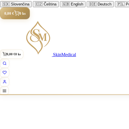
🇸🇰
Slovenčina
🇨🇿
Čeština
🇬🇧
English
🇩🇪
Deutsch
🇵🇱
Po
0,00 €
0 ks
SkinMedical
0,00 €
0 ks