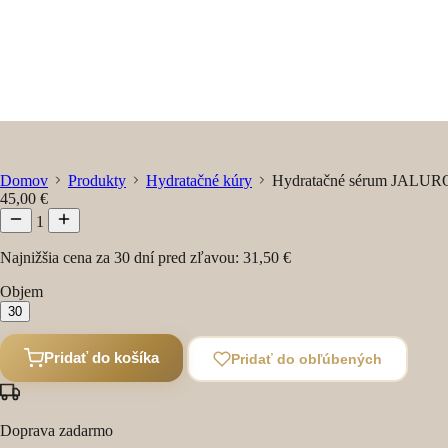
Domov
Produkty
Hydratačné kúry
Hydratačné sérum JALUR
45,00 €
1
Najnižšia cena za 30 dní pred zľavou:
31,50 €
Objem
30
Pridať do košíka
Pridať do obľúbených
Doprava zadarmo