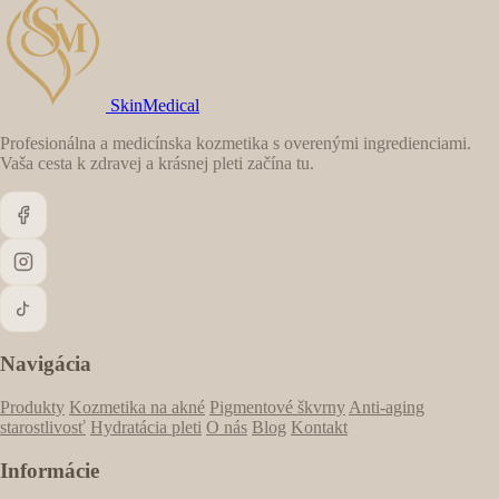
SkinMedical
Profesionálna a medicínska kozmetika s overenými ingredienciami.
Vaša cesta k zdravej a krásnej pleti začína tu.
Navigácia
Produkty
Kozmetika na akné
Pigmentové škvrny
Anti-aging
starostlivosť
Hydratácia pleti
O nás
Blog
Kontakt
Informácie