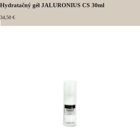
Hydratačný gél JALURONIUS CS 30ml
34,50 €