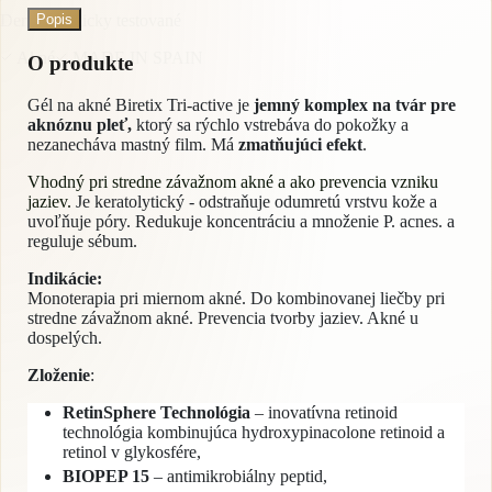
Dermatologicky testované
Popis
Akné
MADE IN SPAIN
O produkte
Gél na akné Biretix Tri-active je
jemný komplex na tvár pre
aknóznu pleť,
ktorý sa rýchlo vstrebáva do pokožky a
nezanecháva mastný film. Má
zmatňujúci efekt
.
Vhodný pri stredne závažnom akné a ako prevencia vzniku
jaziev.
Je keratolytický - odstraňuje odumretú vrstvu kože a
uvoľňuje póry. Redukuje koncentráciu a množenie P. acnes. a
reguluje sébum.
Indikácie:
Monoterapia pri miernom akné. Do kombinovanej liečby pri
stredne závažnom akné. Prevencia tvorby jaziev. Akné u
dospelých.
Zloženie
:
RetinSphere Technológia
– inovatívna retinoid
technológia kombinujúca hydroxypinacolone retinoid a
retinol v glykosfére,
BIOPEP 15
– antimikrobiálny peptid,