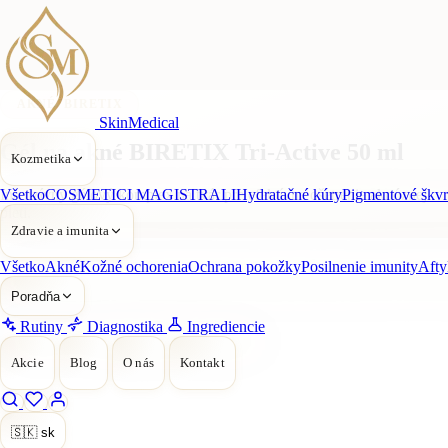
AKNÉ
/ BIRETIX
SkinMedical
Gél na akné BIRETIX Tri-Active 50 ml
Kozmetika
Intenzívny gélový komplex na tvár pre efektívne ošetrenie aknóznej
Všetko
COSMETICI MAGISTRALI
Hydratačné kúry
Pigmentové škv
pleti.
Zdravie a imunita
Všetko
Akné
Kožné ochorenia
Ochrana pokožky
Posilnenie imunity
Afty
Poradňa
Rutiny
Diagnostika
Ingrediencie
Akcie
Blog
O nás
Kontakt
🇸🇰
sk