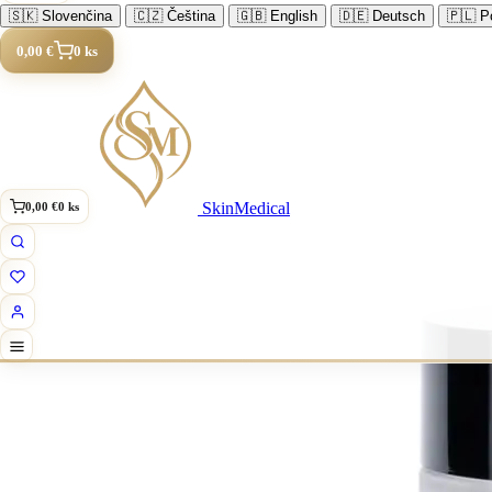
🇸🇰
Slovenčina
🇨🇿
Čeština
🇬🇧
English
🇩🇪
Deutsch
🇵🇱
Po
0,00 €
0 ks
SkinMedical
0,00 €
0 ks