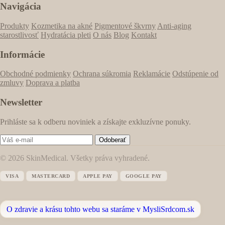
Navigácia
Produkty
Kozmetika na akné
Pigmentové škvrny
Anti-aging
starostlivosť
Hydratácia pleti
O nás
Blog
Kontakt
Informácie
Obchodné podmienky
Ochrana súkromia
Reklamácie
Odstúpenie od
zmluvy
Doprava a platba
Newsletter
Prihláste sa k odberu noviniek a získajte exkluzívne ponuky.
Odoberať
© 2026 SkinMedical. Všetky práva vyhradené.
VISA
MASTERCARD
APPLE PAY
GOOGLE PAY
O zdravie a krásu tohto webu sa staráme v MysliSrdcom.sk