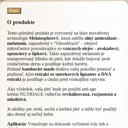
Dermatologicky testované
Popis
Anti-aging
Denná
MADE IN ITALY
Nočná
Prírodná
O produkte
Tento prírodný produkt je vytvorený na báze inovatívnej
technológie
Melatosphere
®, ktorá zahŕňa
silný antioxidant -
melatonín
, zapuzdrený v “Oleosférach” – olejové
mikročastice pozostávajúce zo
vzácnych olejov - avokádový,
opunciový a šípkový.
Takto zapuzdrený melatonín je
transportovaný hlboko do pleti, kde dokáže bojovať proti
oxidačnému stresu a posilňuje kožnú bariéru.
Pridané
bambucké maslo
dodáva vašej pokožke jemnosť a
pružnosť, kým
extrakt zo smrekových lignanov a DNA
extrakt
ju posilňuje a chráni pred vonkajšími vplyvmi.
Ako výsledok, vaša pleť bude po použití anti-age
krému NUTRIAGE viditeľne
revitalizovaná, rozjasnená a
mladistvá.
Je ideálny pre zrelú, suchú a krehkú pleť a môže byť použitý
ako denný aj nočný krém.
Aplikácia
:
Vmasírujte na dokonale vyčistenú tvár, krk a