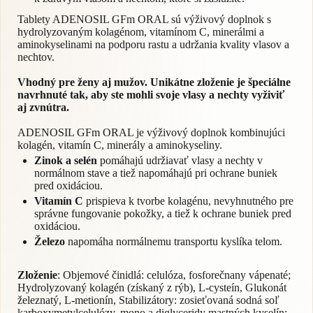
Tablety ADENOSIL GFm ORAL sú výživový doplnok s
hydrolyzovaným kolagénom, vitamínom C, minerálmi a
aminokyselinami na podporu rastu a udržania kvality vlasov a
nechtov.
Vhodný pre ženy aj mužov. Unikátne zloženie je špeciálne
navrhnuté tak, aby ste mohli svoje vlasy a nechty vyživiť
aj zvnútra.
ADENOSIL GFm ORAL je výživový doplnok kombinujúci
kolagén, vitamín C, minerály a aminokyseliny.
Zinok a selén
pomáhajú udržiavať vlasy a nechty v
normálnom stave a tiež napomáhajú pri ochrane buniek
pred oxidáciou.
Vitamín C
prispieva k tvorbe kolagénu, nevyhnutného pre
správne fungovanie pokožky, a tiež k ochrane buniek pred
oxidáciou.
Železo
napomáha normálnemu transportu kyslíka telom.
Zloženie
: Objemové činidlá: celulóza, fosforečnany vápenaté;
Hydrolyzovaný kolagén (získaný z rýb), L-cysteín, Glukonát
železnatý, L-metionín, Stabilizátory: zosieťovaná sodná soľ
karboxymetylcelulózy, mono a diglyceridy mastných kyselín;