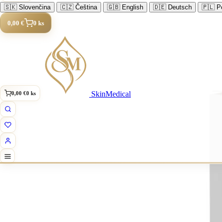
🇸🇰
Slovenčina
🇨🇿
Čeština
🇬🇧
English
🇩🇪
Deutsch
🇵🇱
Po
0,00 €
0 ks
SkinMedical
0,00 €
0 ks