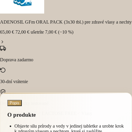
ADENOSIL GFm ORAL PACK (3x30 tbl.) pre zdravé vlasy a nechty
65,00 €
72,00 €
ušetríte 7,00 € (−10 %)
Doprava zadarmo
30-dní vrátenie
Dermatologicky testované
Popis
GLUTEN FREE
LACTOSE FREE
Vlasy
O produkte
Objavte silu prírody a vedy v jedinej tabletke a urobte krok
k zdravým vlasom a nechtom, ktoré si zaslúžite.