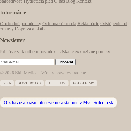
starostlivosť
Hydratácia pleti
O nás
Blog
Kontakt
Informácie
Obchodné podmienky
Ochrana súkromia
Reklamácie
Odstúpenie od
zmluvy
Doprava a platba
Newsletter
Prihláste sa k odberu noviniek a získajte exkluzívne ponuky.
Odoberať
© 2026 SkinMedical. Všetky práva vyhradené.
VISA
MASTERCARD
APPLE PAY
GOOGLE PAY
O zdravie a krásu tohto webu sa staráme v MysliSrdcom.sk