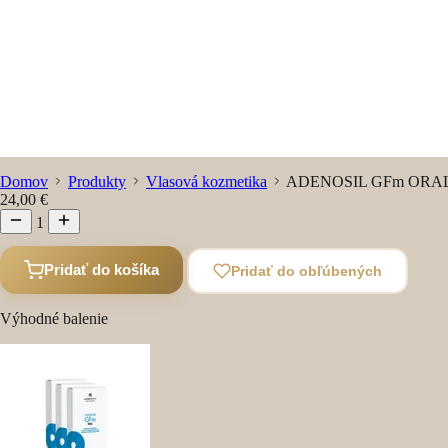
Domov
Produkty
Vlasová kozmetika
ADENOSIL GFm ORAL 30 t
24,00 €
1
Pridať do košíka
Pridať do obľúbených
Výhodné balenie