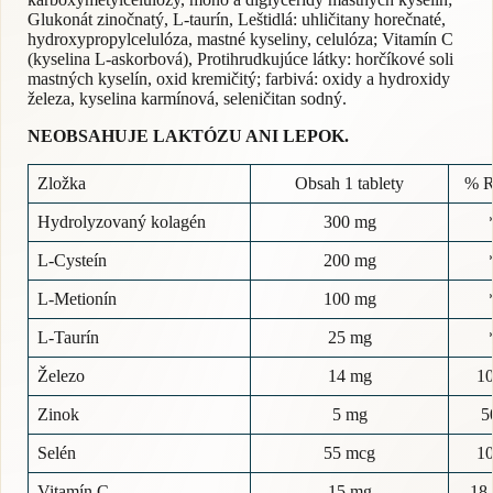
Glukonát zinočnatý, L-taurín, Leštidlá: uhličitany horečnaté,
hydroxypropylcelulóza, mastné kyseliny, celulóza; Vitamín C
(kyselina L-askorbová), Protihrudkujúce látky: horčíkové soli
mastných kyselín, oxid kremičitý; farbivá: oxidy a hydroxidy
železa, kyselina karmínová, seleničitan sodný.
NEOBSAHUJE LAKTÓZU ANI LEPOK.
Zložka
Obsah 1 tablety
% 
Hydrolyzovaný kolagén
300 mg
L-Cysteín
200 mg
L-Metionín
100 mg
L-Taurín
25 mg
Železo
14 mg
1
Zinok
5 mg
5
Selén
55 mcg
1
Vitamín C
15 mg
18