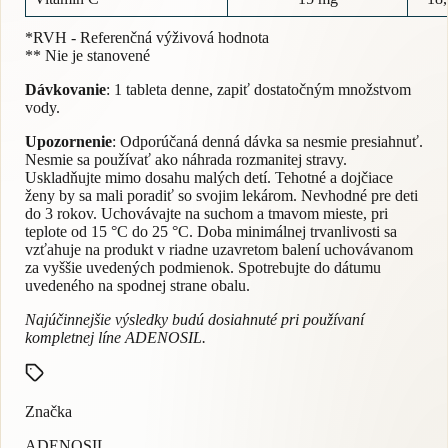
*RVH - Referenčná výživová hodnota
** Nie je stanovené
Dávkovanie
: 1 tableta denne, zapiť dostatočným množstvom
vody.
Upozornenie
: Odporúčaná denná dávka sa nesmie presiahnuť.
Nesmie sa používať ako náhrada rozmanitej stravy.
Uskladňujte mimo dosahu malých detí. Tehotné a dojčiace
ženy by sa mali poradiť so svojim lekárom. Nevhodné pre deti
do 3 rokov. Uchovávajte na suchom a tmavom mieste, pri
teplote od 15 °C do 25 °C. Doba minimálnej trvanlivosti sa
vzťahuje na produkt v riadne uzavretom balení uchovávanom
za vyššie uvedených podmienok. Spotrebujte do dátumu
uvedeného na spodnej strane obalu.
Najúčinnejšie výsledky budú dosiahnuté pri používaní
kompletnej líne ADENOSIL.
Značka
ADENOSIL