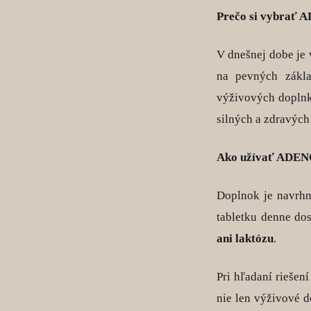
Prečo si vybrať
V dnešnej dobe je
na pevných zákla
výživových doplnko
silných a zdravých 
Ako užívať ADE
Doplnok je navrhn
tabletku denne d
ani laktózu
.
Pri hľadaní riešen
nie len výživové d