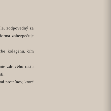
ele, zodpovedný za
 forma zabezpečuje
rbe kolagénu, čím
nie zdravého rastu
ti.
i proteínov, ktoré