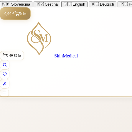
🇸🇰
Slovenčina
🇨🇿
Čeština
🇬🇧
English
🇩🇪
Deutsch
🇵🇱
Po
0,00 €
0 ks
SkinMedical
0,00 €
0 ks