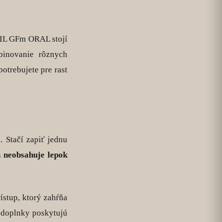
SIL GFm ORAL stojí
binovanie rôznych
otrebujete pre rast
 Stačí zapiť jednu
a
neobsahuje lepok
ístup, ktorý zahŕňa
é doplnky poskytujú