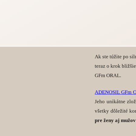
Ak ste túžite po s
teraz o krok bližš
GFm ORAL.
ADENOSIL GFm 
Jeho unikátne zlo
všetky dôležité ko
pre ženy aj mužov