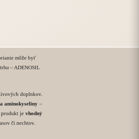
prianie môže byť
na trhu – ADENOSIL
ýživových doplnkov.
 a aminokyseliny
–
 produkt je
vhodný
lasov či nechtov.