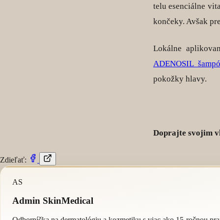
telu esenciálne vi
končeky. Avšak pre
Lokálne aplikova
ADENOSIL šamp
pokožky hlavy.
Doprajte svojim v
Zdieľať:
AS
Admin SkinMedical
Odborníčka na dermatológiu a kozmetiku s viac ako 15-ročnou praxo