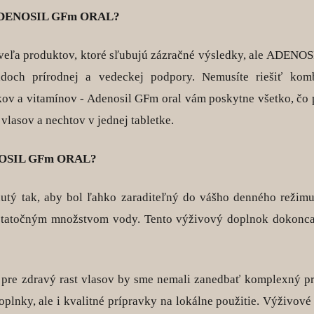
 ADENOSIL GFm ORAL?
 veľa produktov, ktoré sľubujú zázračné výsledky, ale ADENO
doch prírodnej a vedeckej podpory. Nemusíte riešiť kom
v a vitamínov - Adenosil GFm oral vám poskytne všetko, čo p
vlasov a nechtov v jednej tabletke.
NOSIL GFm ORAL?
utý tak, aby bol ľahko zaraditeľný do vášho denného režimu.
ostatočným množstvom vody. Tento výživový doplnok dokonc
í pre zdravý rast vlasov by sme nemali zanedbať komplexný pr
oplnky, ale i kvalitné prípravky na lokálne použitie. Výživov