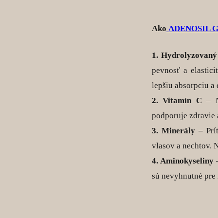
Ako
ADENOSIL 
1. Hydrolyzovaný
pevnosť a elastic
lepšiu absorpciu a 
2. Vitamín C
– Ni
podporuje zdravie a
3. Minerály
– Prí
vlasov a nechtov. 
4. Aminokyseliny
–
sú nevyhnutné pre 