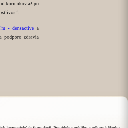
 od korienkov až po
ostlivosť.
m - densactive
a
a podpore zdravia
ných kozmetických formulácií. Pravidelne publikuje odborné články