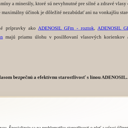
tamíny a minerály, ktoré sú nevyhnutné pre silné a zdravé vlasy
 maximálny účinok je dôležité nezabúdať ani na vonkajšiu star
né prípravky ako
ADENOSIL GFm - roztok
,
ADENOSIL GF
ón
majú priamu úlohu v posilňovaní vlasových korienkov 
lasom bezpečnú a efektívnu starostlivosť s línou ADENOSIL.
u. Špecializuje sa na problematiku starostlivosti o pleť a vývoj účin