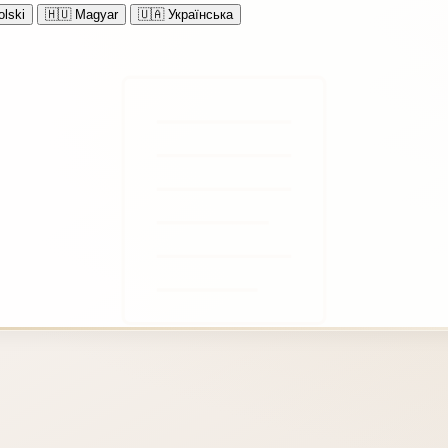
lski
🇭🇺
Magyar
🇺🇦
Українська