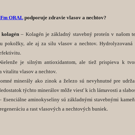
GFm ORAL
podporuje zdravie vlasov a nechtov?
 kolagén
– Kolagén je základný stavebný proteín v našom t
itu pokožky, ale aj za silu vlasov a nechtov. Hydrolyzovaná
efektivitu.
elenže je silným antioxidantom, ale tiež prispieva k tvo
 vitalitu vlasov a nechtov.
tomné minerály ako zinok a železo sú nevyhnutné pre udrža
Nedostatok týchto minerálov môže viesť k ich lámavosti a slabos
 Esenciálne aminokyseliny sú základnými stavebnými kameňm
regeneráciu a rast vlasových a nechtových buniek.