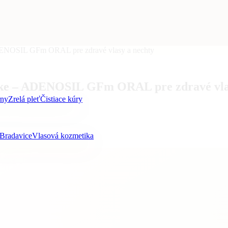
– ADENOSIL GFm ORAL pre zdravé vlasy a nechty
bletke – ADENOSIL GFm ORAL pre zdravé vla
rny
Zrelá pleť
Čistiace kúry
Bradavice
Vlasová kozmetika