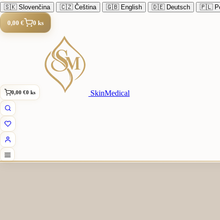
🇸🇰
Slovenčina
🇨🇿
Čeština
🇬🇧
English
🇩🇪
Deutsch
🇵🇱
Po
0,00 €
0 ks
SkinMedical
0,00 €
0 ks