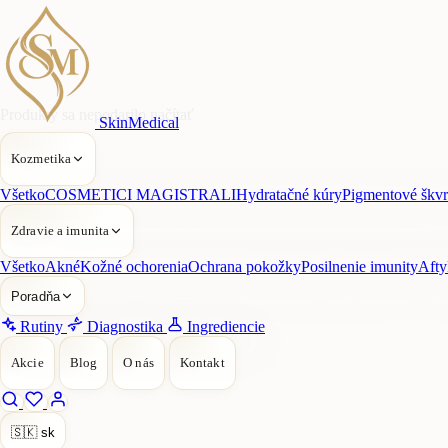
Produkty sa nepodarilo načítať
SkinMedical
Kozmetika
Všetko
COSMETICI MAGISTRALI
Hydratačné kúry
Pigmentové škv
Zdravie a imunita
Všetko
Akné
Kožné ochorenia
Ochrana pokožky
Posilnenie imunity
Afty
Poradňa
Rutiny
Diagnostika
Ingrediencie
Akcie
Blog
O nás
Kontakt
🇸🇰
sk