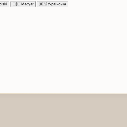
lski
🇭🇺
Magyar
🇺🇦
Українська