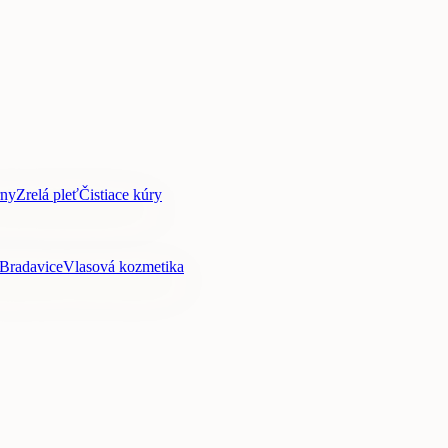
rny
Zrelá pleť
Čistiace kúry
Bradavice
Vlasová kozmetika