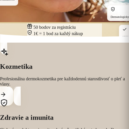
Dermatologicky
50 bodov za registráciu
1€ = 1 bod za každý nákup
100% 
Zbierajte body, získajte zľavy až 30%
Kozmetika
Profesionálna dermokozmetika pre každodennú starostlivosť o pleť a
vlasy.
Zdravie a imunita