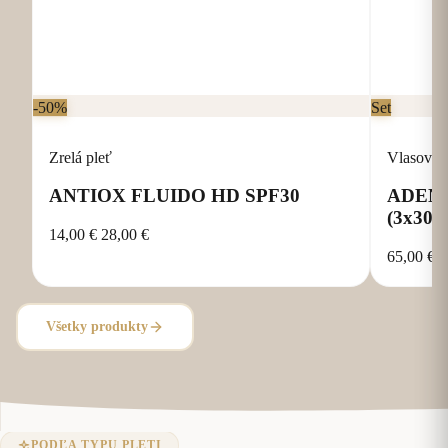
-50%
Set
Zrelá pleť
Vlasová 
ANTIOX FLUIDO HD SPF30
ADENO
(3x30 t
14,00 €
28,00 €
65,00 €
Pridať do košíka
Všetky produkty
PODĽA TYPU PLETI