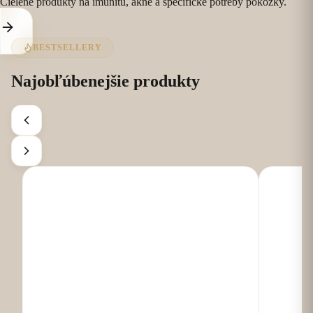
Cielené produkty na imunitu, akné a špecifické potreby pokožky.
BESTSELLERY
Najobľúbenejšie produkty