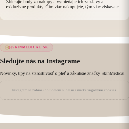
Zbierajte body za nákupy a vymieňajte ich za zľavy a
exkluzívne produkty. Čím viac nakupujete, tým viac získavate.
@SKINMEDICAL_SK
Sledujte nás na Instagrame
Novinky, tipy na starostlivosť o pleť a zákulisie značky SkinMedical.
Instagram sa zobrazí po udelení súhlasu s marketingovými cookies.