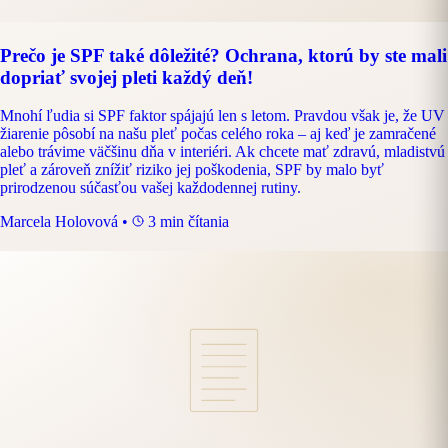
Prečo je SPF také dôležité? Ochrana, ktorú by ste mali
dopriať svojej pleti každý deň!
Mnohí ľudia si SPF faktor spájajú len s letom. Pravdou však je, že UV
žiarenie pôsobí na našu pleť počas celého roka – aj keď je zamračené
alebo trávime väčšinu dňa v interiéri. Ak chcete mať zdravú, mladistvú
pleť a zároveň znížiť riziko jej poškodenia, SPF by malo byť
prirodzenou súčasťou vašej každodennej rutiny.
Marcela Holovová
•
3 min čítania