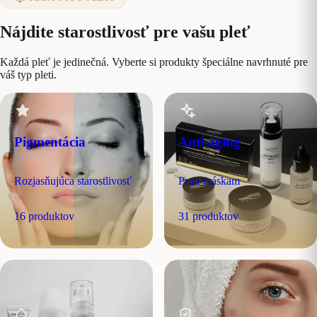
Nájdite starostlivosť pre vašu pleť
Každá pleť je jedinečná. Vyberte si produkty špeciálne navrhnuté pre
váš typ pleti.
Pigmentácia
Anti-aging
Rozjasňujúca starostlivosť
Proti vráskam
16 produktov
31 produktov